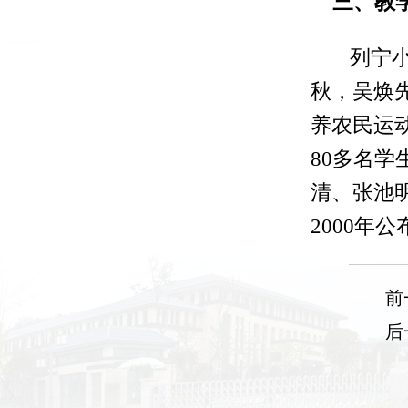
三、教
列宁
秋，吴焕
养农民运动
80多名
清、张池
2000年
前
后