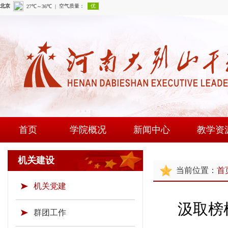
首页
学院概况
新闻中心
教学资
学院简介
学院新闻
课程建
机关建设
当前位置：
首
现任领导
通知公告
师资队
机关党建
组织机构
时政要闻
现场教学
汲取榜
学院荣誉
教研成
群团工作
教学资源