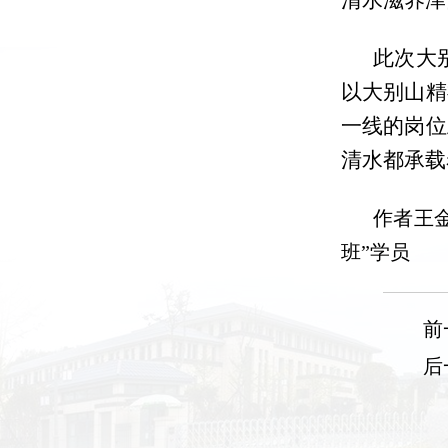
清水滋养津
此次大
以大别山精
一线的岗位
清水都承载
作者王
班”学员
前
后