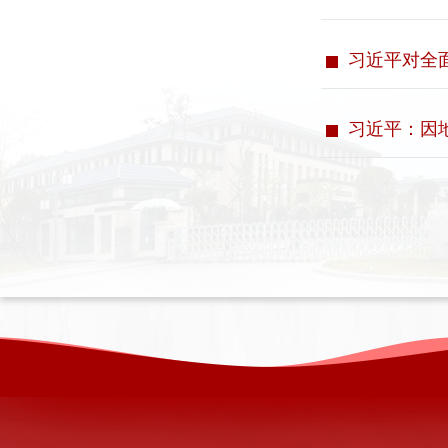
习近平对全
习近平：因