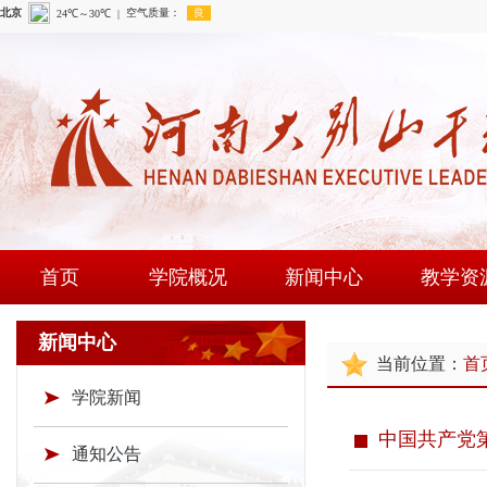
首页
学院概况
新闻中心
教学资
学院简介
学院新闻
课程建
新闻中心
当前位置：
首
现任领导
通知公告
师资队
学院新闻
组织机构
时政要闻
现场教学
中国共产党
学院荣誉
教研成
通知公告
教学资源