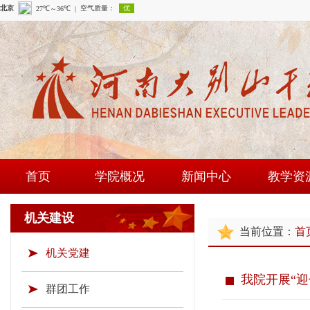
首页
学院概况
新闻中心
教学资
学院简介
学院新闻
课程建
机关建设
当前位置：
首
现任领导
通知公告
师资队
机关党建
组织机构
时政要闻
现场教学
我院开展“
学院荣誉
教研成
群团工作
教学资源